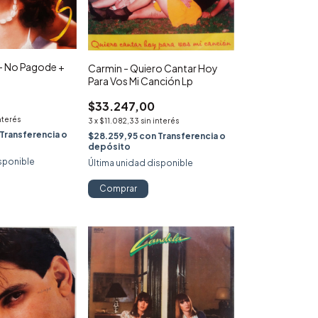
- No Pagode +
Carmin - Quiero Cantar Hoy
Para Vos Mi Canción Lp
$33.247,00
nterés
3
x
$11.082,33
sin interés
Transferencia o
$28.259,95
con
Transferencia o
depósito
sponible
Última unidad disponible
Comprar