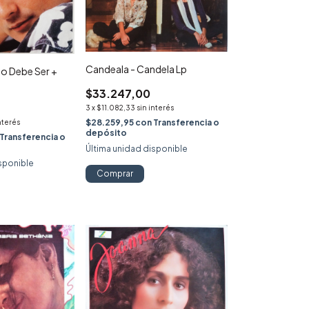
Candeala - Candela Lp
ho Debe Ser +
$33.247,00
3
x
$11.082,33
sin interés
$28.259,95
con
Transferencia o
nterés
depósito
Transferencia o
Última unidad disponible
sponible
Comprar