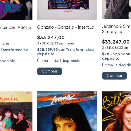
Jairzinho & Sim
Gonzalo - Gonzalo + Insert Lp
imbiriche 1986 Lp
Simony Lp
$33.247,00
$33.247,00
3
x
$11.082,33
sin interés
interés
3
x
$11.082,33
sin i
$28.259,95
con
Transferencia o
n
Transferencia o
$28.259,95
con
depósito
depósito
Última unidad disponible
isponible
Última unidad di
Comprar
Comprar