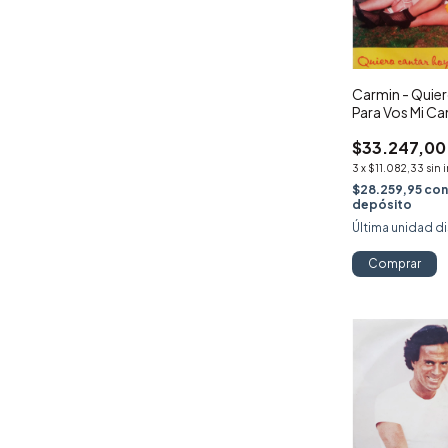
Carmin - Quie
Para Vos Mi Ca
$33.247,00
3
x
$11.082,33
sin 
$28.259,95
co
depósito
Última unidad d
Comprar