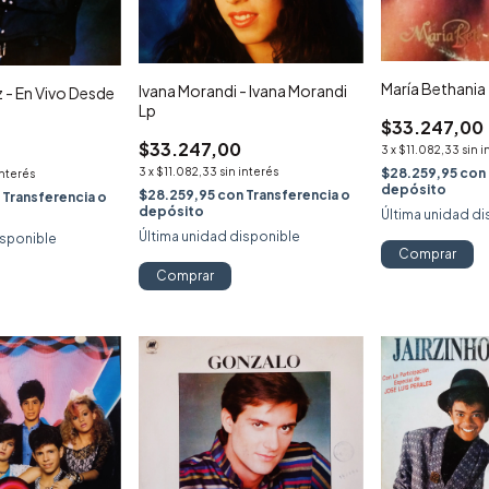
María Bethania -
Ivana Morandi - Ivana Morandi
 - En Vivo Desde
Lp
$33.247,00
$33.247,00
3
x
$11.082,33
sin i
$28.259,95
con
3
x
$11.082,33
sin interés
interés
depósito
$28.259,95
con
Transferencia o
n
Transferencia o
depósito
Última unidad di
Última unidad disponible
isponible
Comprar
Comprar