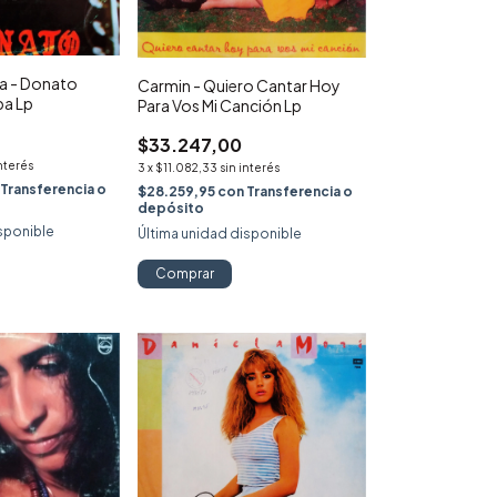
a - Donato
Carmin - Quiero Cantar Hoy
a Lp
Para Vos Mi Canción Lp
$33.247,00
interés
3
x
$11.082,33
sin interés
Transferencia o
$28.259,95
con
Transferencia o
depósito
sponible
Última unidad disponible
Comprar