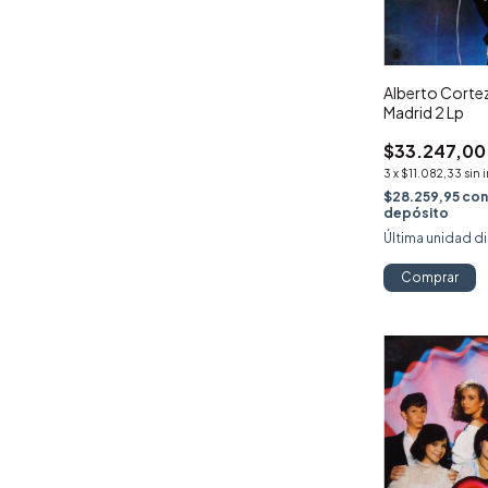
Alberto Cortez
Madrid 2 Lp
$33.247,00
3
x
$11.082,33
sin 
$28.259,95
co
depósito
Última unidad d
Comprar