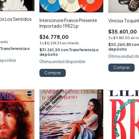
os Los Sentidos
Intersonore France Presente
Vinicius Toquin
Importado 1982 Lp
$35.601,00
$36.778,00
3
x
$11.867,00
sin i
nterés
3
x
$12.259,33
sin interés
$30.260,85
co
Transferencia o
depósito
$31.261,30
con
Transferencia o
depósito
Última unidad di
isponible
Última unidad disponible
Comprar
Comprar