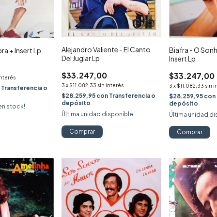
Alejandro Valiente - El Canto
Biafra - O Son
ibra + Insert Lp
Del Juglar Lp
Insert Lp
$33.247,00
$33.247,00
interés
3
x
$11.082,33
sin interés
3
x
$11.082,33
sin i
n
Transferencia o
$28.259,95
con
Transferencia o
$28.259,95
con
depósito
depósito
en stock!
Última unidad disponible
Última unidad di
Comprar
Comprar