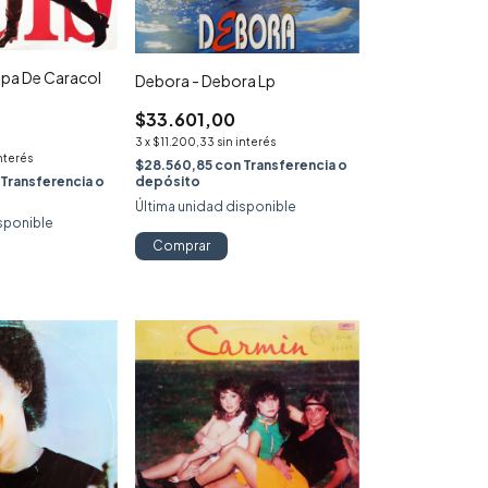
Sopa De Caracol
Debora - Debora Lp
$33.601,00
3
x
$11.200,33
sin interés
interés
$28.560,85
con
Transferencia o
depósito
Transferencia o
Última unidad disponible
sponible
Comprar