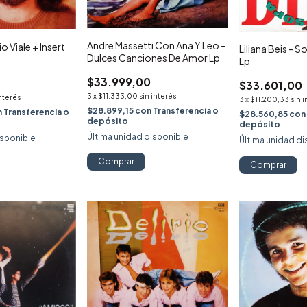
Andre Massetti Con Ana Y Leo -
o Viale + Insert
Liliana Beis - 
Dulces Canciones De Amor Lp
Lp
$33.999,00
$33.601,00
3
x
$11.333,00
sin interés
interés
3
x
$11.200,33
sin 
$28.899,15
con
Transferencia o
n
Transferencia o
$28.560,85
con
depósito
depósito
Última unidad disponible
isponible
Última unidad di
Comprar
Comprar