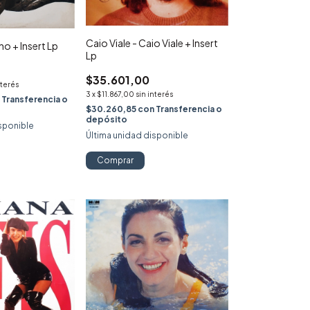
Caio Viale - Caio Viale + Insert
ho + Insert Lp
Lp
$35.601,00
nterés
3
x
$11.867,00
sin interés
n
Transferencia o
$30.260,85
con
Transferencia o
depósito
sponible
Última unidad disponible
Comprar