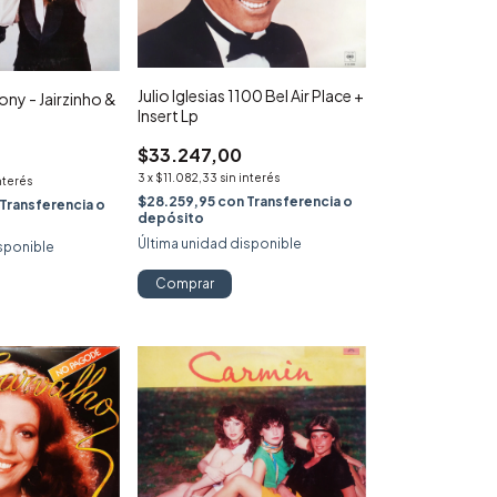
Julio Iglesias 1100 Bel Air Place +
ony - Jairzinho &
Insert Lp
$33.247,00
3
x
$11.082,33
sin interés
nterés
$28.259,95
con
Transferencia o
Transferencia o
depósito
Última unidad disponible
sponible
Comprar