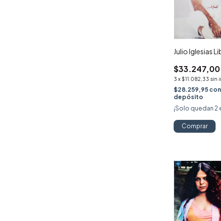
Julio Iglesias L
$33.247,00
3
x
$11.082,33
sin 
$28.259,95
co
depósito
¡Solo quedan
2
Comprar