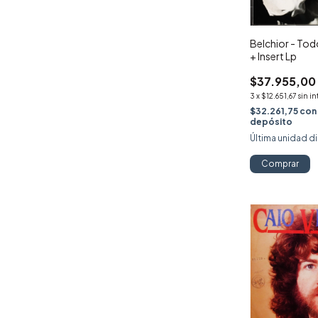
Belchior - Tod
+ Insert Lp
$37.955,00
3
x
$12.651,67
sin i
$32.261,75
con
depósito
Última unidad d
Comprar