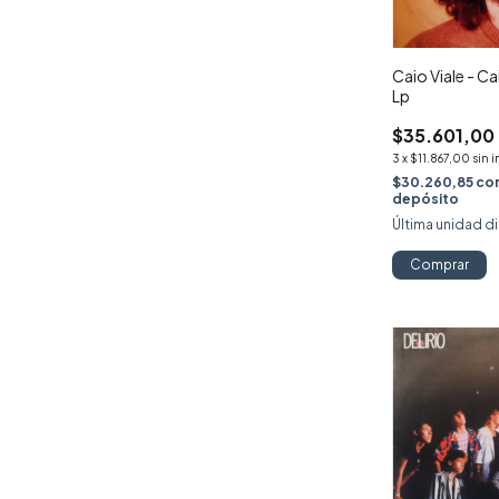
Caio Viale - Cai
Lp
$35.601,00
3
x
$11.867,00
sin 
$30.260,85
co
depósito
Última unidad d
Comprar