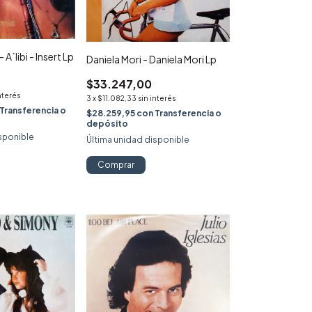
 A´libi - Insert Lp
Daniela Mori - Daniela Mori Lp
$33.247,00
nterés
3
x
$11.082,33
sin interés
Transferencia o
$28.259,95
con
Transferencia o
depósito
sponible
Última unidad disponible
Comprar