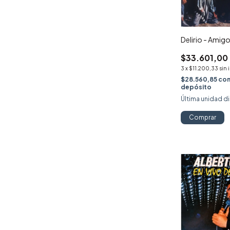
Delirio - Amig
$33.601,00
3
x
$11.200,33
sin 
$28.560,85
co
depósito
Última unidad d
Comprar