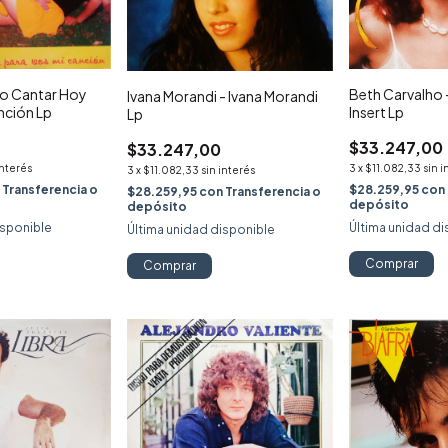
ro Cantar Hoy
Beth Carvalho 
Ivana Morandi - Ivana Morandi
nción Lp
Insert Lp
Lp
$33.247,00
$33.247,00
interés
3
x
$11.082,33
sin i
3
x
$11.082,33
sin interés
n
Transferencia o
$28.259,95
con
$28.259,95
con
Transferencia o
depósito
depósito
isponible
Última unidad di
Última unidad disponible
Comprar
Comprar