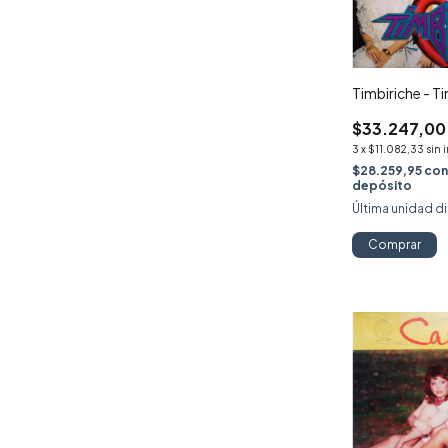
Timbiriche - T
$33.247,00
3
x
$11.082,33
sin 
$28.259,95
co
depósito
Última unidad d
Comprar