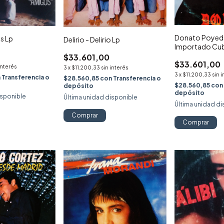
Donato Poyed
os Lp
Delirio - Delirio Lp
Importado Cub
$33.601,00
$33.601,00
interés
3
x
$11.200,33
sin interés
3
x
$11.200,33
sin 
n
Transferencia o
$28.560,85
con
Transferencia o
$28.560,85
con
depósito
depósito
isponible
Última unidad disponible
Última unidad di
Comprar
Comprar