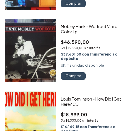
Comprar
Mobley Hank - Workout Vinilo
Color Lp
$46.590,00
3
x
$15.530,00
sin interés
$39.601,50
con
Transferencia o
depósito
Última unidad disponible
Comprar
Louis Tomlinson - How Did I Get
Here? CD
$18.999,00
3
x
$6.333,00
sin interés
$16.149,15
con
Transferencia o