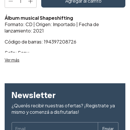
Álbum musical Shapeshifting
Formato: CD | Origen: Importado | Fecha de
lanzamiento: 2021
Código de barras: 194397208726
Sello: Sony
Ver más
Descubrí
Shapeshifting
, un álbum que te invita a explorar
sonidos innovadores y transformadores. Cada tema
refleja una evolución musical única que cautiva y
emociona. Ideal para quienes buscan una experiencia
sonora auténtica y profunda.
Newsletter
Disfrutá de este lanzamiento imperdible y llevá a tu
¿Querés recibir nuestras ofertas? ¡Registrate ya
colección lo mejor de la música argentina
mismo y comenzá a disfrutarlas!
contemporánea.
¡No te quedes sin tu copia!