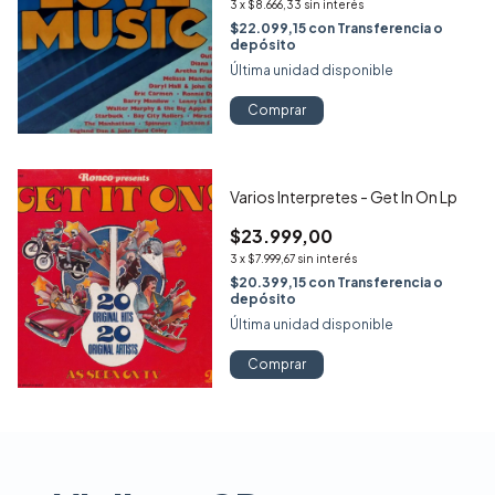
3
x
$8.666,33
sin interés
$22.099,15
con
Transferencia o
depósito
Última unidad disponible
Comprar
Varios Interpretes - Get In On Lp
$23.999,00
3
x
$7.999,67
sin interés
$20.399,15
con
Transferencia o
depósito
Última unidad disponible
Comprar