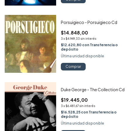
Porsuigieco - Porsuigieco Cd
$14.848,00
3
x
$4.949,33
sin interés
$12.620,80
con
Transferencia o
depósito
Última unidad disponible
Comprar
Duke George - The Collection Cd
$19.445,00
3
x
$6.481,67
sin interés
$16.528,25
con
Transferencia o
depósito
Última unidad disponible