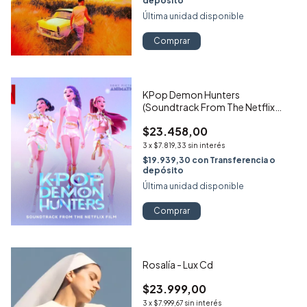
depósito
Última unidad disponible
KPop Demon Hunters
(Soundtrack From The Netflix
Film)
$23.458,00
3
x
$7.819,33
sin interés
$19.939,30
con
Transferencia o
depósito
Última unidad disponible
Rosalía - Lux Cd
$23.999,00
3
x
$7.999,67
sin interés