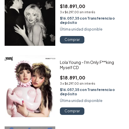
$18.891,00
3
x
$6.297,00
sin interés
$16.057,35
con
Transferencia o
depósito
Última unidad disponible
Comprar
Lola Young - I'm Only F**king
Myself CD
$18.891,00
3
x
$6.297,00
sin interés
$16.057,35
con
Transferencia o
depósito
Última unidad disponible
Comprar