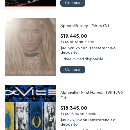
Comprar
Spears Britney - Glory Cd
$19.445,00
3
x
$6.481,67
sin interés
$16.528,25
con
Transferencia o
depósito
Última unidad disponible
Comprar
Alphaville - First Harvest 1984 / 92
Cd
$18.345,00
3
x
$6.115,00
sin interés
$15.593,25
con
Transferencia o
depósito