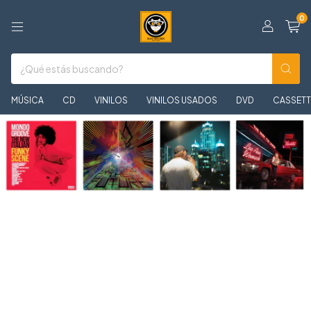
0
MÚSICA
CD
VINILOS
VINILOS USADOS
DVD
CASSETT