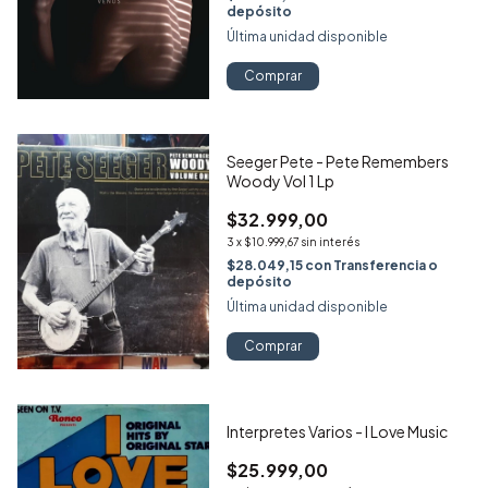
depósito
Última unidad disponible
Comprar
Seeger Pete - Pete Remembers
Woody Vol 1 Lp
$32.999,00
3
x
$10.999,67
sin interés
$28.049,15
con
Transferencia o
depósito
Última unidad disponible
Comprar
Interpretes Varios - I Love Music
$25.999,00