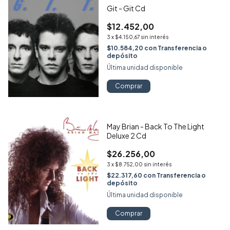
Git - Git Cd
$12.452,00
3
x
$4.150,67
sin interés
$10.584,20
con
Transferencia o
depósito
Última unidad disponible
Comprar
May Brian - Back To The Light
Deluxe 2 Cd
$26.256,00
3
x
$8.752,00
sin interés
$22.317,60
con
Transferencia o
depósito
Última unidad disponible
Comprar