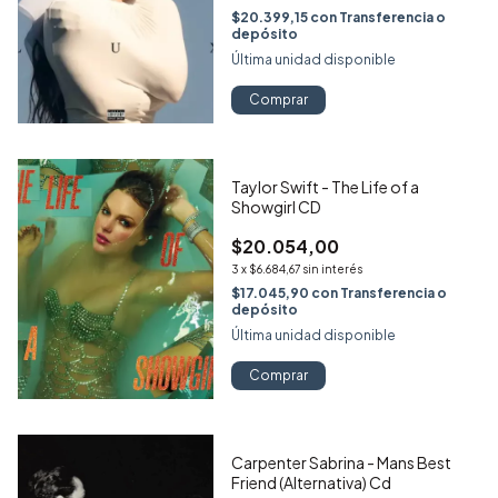
$20.399,15
con
Transferencia o
depósito
Última unidad disponible
Comprar
Taylor Swift - The Life of a
Showgirl CD
$20.054,00
3
x
$6.684,67
sin interés
$17.045,90
con
Transferencia o
depósito
Última unidad disponible
Comprar
Carpenter Sabrina - Mans Best
Friend (Alternativa) Cd