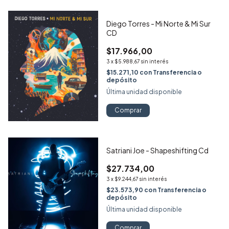
Diego Torres - Mi Norte & Mi Sur
CD
$17.966,00
3
x
$5.988,67
sin interés
$15.271,10
con
Transferencia o
depósito
Última unidad disponible
Comprar
Satriani Joe - Shapeshifting Cd
$27.734,00
3
x
$9.244,67
sin interés
$23.573,90
con
Transferencia o
depósito
Última unidad disponible
Comprar