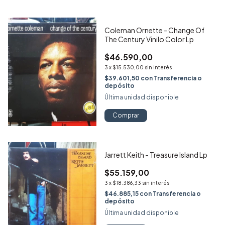
Coleman Ornette - Change Of
The Century Vinilo Color Lp
$46.590,00
3
x
$15.530,00
sin interés
$39.601,50
con
Transferencia o
depósito
Última unidad disponible
Comprar
Jarrett Keith - Treasure Island Lp
$55.159,00
3
x
$18.386,33
sin interés
$46.885,15
con
Transferencia o
depósito
Última unidad disponible