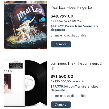
Meat Loaf - Dear Ringer Lp
$49.999,00
3
x
$16.666,33
sin interés
$42.499,15
con
Transferencia o
depósito
Última unidad disponible
Comprar
Lumineers The - The Lumineers 2
Lp
$91.500,00
3
x
$30.500,00
sin interés
$77.775,00
con
Transferencia o
depósito
Última unidad disponible
Comprar