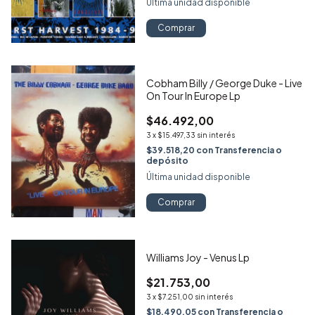
Última unidad disponible
Comprar
Cobham Billy / George Duke - Live
On Tour In Europe Lp
$46.492,00
3
x
$15.497,33
sin interés
$39.518,20
con
Transferencia o
depósito
Última unidad disponible
Comprar
Williams Joy - Venus Lp
$21.753,00
3
x
$7.251,00
sin interés
$18.490,05
con
Transferencia o