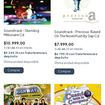
Soundtrack - Slumdog
Soundtrack - Precious: Based
Millionaire Cd
On The Novel Push By Sap Cd
$10.999,00
$7.999,00
3
x
$3.666,33
sin interés
3
x
$2.666,33
sin interés
$9.349,15
con
Transferencia o
$6.799,15
con
Transferencia o
depósito
depósito
Última unidad disponible
Última unidad disponible
Comprar
Comprar