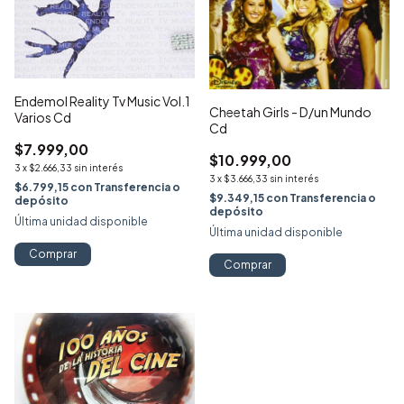
Endemol Reality Tv Music Vol.1
Cheetah Girls - D/un Mundo
Varios Cd
Cd
$7.999,00
$10.999,00
3
x
$2.666,33
sin interés
3
x
$3.666,33
sin interés
$6.799,15
con
Transferencia o
$9.349,15
con
Transferencia o
depósito
depósito
Última unidad disponible
Última unidad disponible
Comprar
Comprar