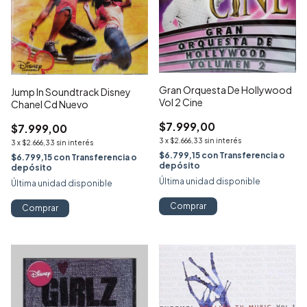
Gran Orquesta De Hollywood
Jump In Soundtrack Disney
Vol 2 Cine
Chanel Cd Nuevo
$7.999,00
$7.999,00
3
x
$2.666,33
sin interés
3
x
$2.666,33
sin interés
$6.799,15
con
Transferencia o
$6.799,15
con
Transferencia o
depósito
depósito
Última unidad disponible
Última unidad disponible
Comprar
Comprar