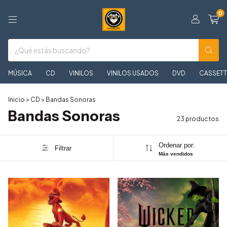
0
MÚSICA
CD
VINILOS
VINILOS USADOS
DVD
CASSETT
Inicio
>
CD
>
Bandas Sonoras
Bandas Sonoras
23 productos
Ordenar por:
Filtrar
Más vendidos