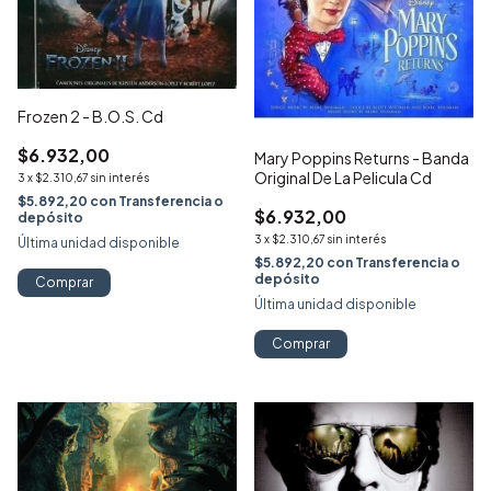
Frozen 2 - B.O.S. Cd
$6.932,00
Mary Poppins Returns - Banda
Original De La Pelicula Cd
3
x
$2.310,67
sin interés
$5.892,20
con
Transferencia o
$6.932,00
depósito
3
x
$2.310,67
sin interés
Última unidad disponible
$5.892,20
con
Transferencia o
depósito
Comprar
Última unidad disponible
Comprar