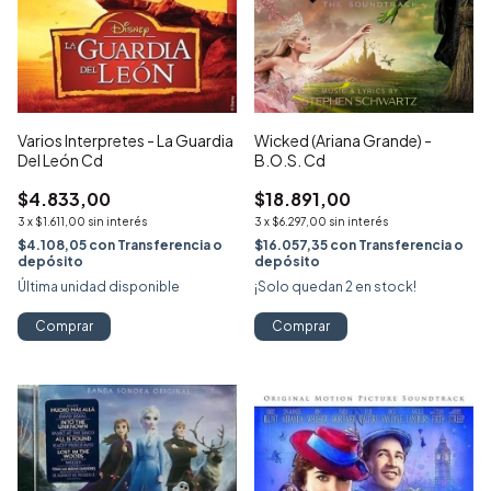
Varios Interpretes - La Guardia
Wicked (Ariana Grande) -
Del León Cd
B.O.S. Cd
$4.833,00
$18.891,00
3
x
$1.611,00
sin interés
3
x
$6.297,00
sin interés
$4.108,05
con
Transferencia o
$16.057,35
con
Transferencia o
depósito
depósito
Última unidad disponible
¡Solo quedan
2
en stock!
Comprar
Comprar