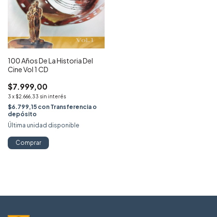
100 Años De La Historia Del
Cine Vol 1 CD
$7.999,00
3
x
$2.666,33
sin interés
$6.799,15
con
Transferencia o
depósito
Última unidad disponible
Comprar