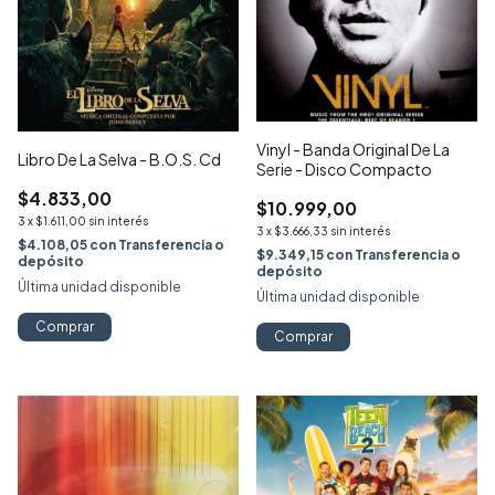
Vinyl - Banda Original De La
Libro De La Selva - B.O.S. Cd
Serie - Disco Compacto
$4.833,00
$10.999,00
3
x
$1.611,00
sin interés
3
x
$3.666,33
sin interés
$4.108,05
con
Transferencia o
$9.349,15
con
Transferencia o
depósito
depósito
Última unidad disponible
Última unidad disponible
Comprar
Comprar