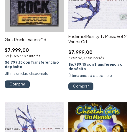
Endemol Reality Tv Music Vol.2
Girlz Rock - Varios Cd
Varios Cd
$7.999,00
$7.999,00
3
x
$2.666,33
sin interés
3
x
$2.666,33
sin interés
$6.799,15
con
Transferencia o
$6.799,15
con
Transferencia o
depósito
depósito
Última unidad disponible
Última unidad disponible
Comprar
Comprar