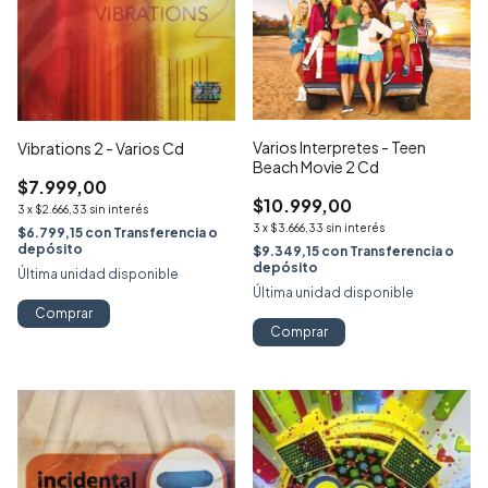
Varios Interpretes - Teen
Vibrations 2 - Varios Cd
Beach Movie 2 Cd
$7.999,00
$10.999,00
3
x
$2.666,33
sin interés
3
x
$3.666,33
sin interés
$6.799,15
con
Transferencia o
depósito
$9.349,15
con
Transferencia o
depósito
Última unidad disponible
Última unidad disponible
Comprar
Comprar