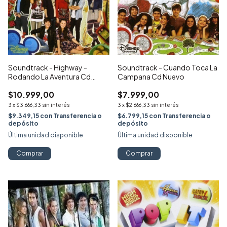
Soundtrack - Highway -
Soundtrack - Cuando Toca La
Rodando La Aventura Cd
Campana Cd Nuevo
Nuevo
$10.999,00
$7.999,00
3
x
$3.666,33
sin interés
3
x
$2.666,33
sin interés
$9.349,15
con
Transferencia o
$6.799,15
con
Transferencia o
depósito
depósito
Última unidad disponible
Última unidad disponible
Comprar
Comprar