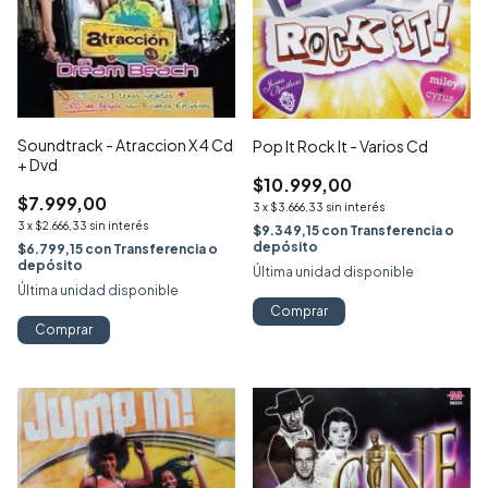
Soundtrack - Atraccion X 4 Cd
Pop It Rock It - Varios Cd
+ Dvd
$10.999,00
$7.999,00
3
x
$3.666,33
sin interés
3
x
$2.666,33
sin interés
$9.349,15
con
Transferencia o
depósito
$6.799,15
con
Transferencia o
depósito
Última unidad disponible
Última unidad disponible
Comprar
Comprar