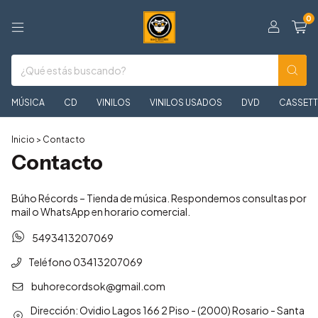
0
MÚSICA
CD
VINILOS
VINILOS USADOS
DVD
CASSETT
Inicio
>
Contacto
Contacto
Búho Récords – Tienda de música. Respondemos consultas por
mail o WhatsApp en horario comercial.
5493413207069
Teléfono 03413207069
buhorecordsok@gmail.com
Dirección: Ovidio Lagos 166 2 Piso - (2000) Rosario - Santa