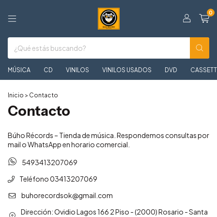
0
MÚSICA
CD
VINILOS
VINILOS USADOS
DVD
CASSETT
Inicio
>
Contacto
Contacto
Búho Récords – Tienda de música. Respondemos consultas por
mail o WhatsApp en horario comercial.
5493413207069
Teléfono 03413207069
buhorecordsok@gmail.com
Dirección: Ovidio Lagos 166 2 Piso - (2000) Rosario - Santa