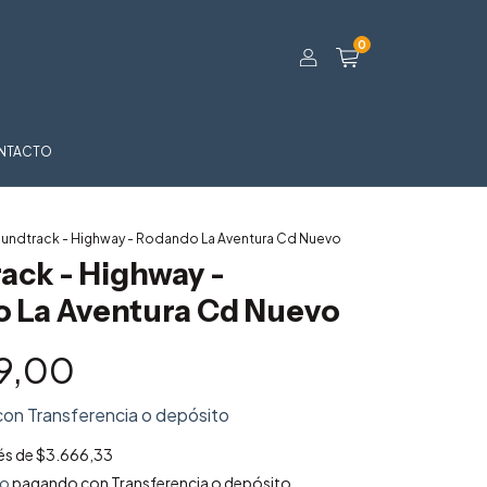
0
NTACTO
undtrack - Highway - Rodando La Aventura Cd Nuevo
ack - Highway -
 La Aventura Cd Nuevo
9,00
con
Transferencia o depósito
rés de
$3.666,33
to
pagando con Transferencia o depósito