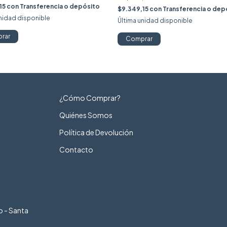
15
con
Transferencia o depósito
$9.349,15
con
Transferencia o dep
unidad disponible
Última unidad disponible
rar
Comprar
¿Cómo Comprar?
Quiénes Somos
Política de Devolución
Contacto
o - Santa