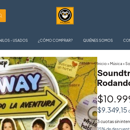
NILOS - USADOS
¿CÓMO COMPRAR?
QUIÉNES SOMOS
CO
Inicio
>
Música
>
So
Soundtr
Rodando
$10.99
$9.349,15
3
cuotas sin inte
15% de descuen