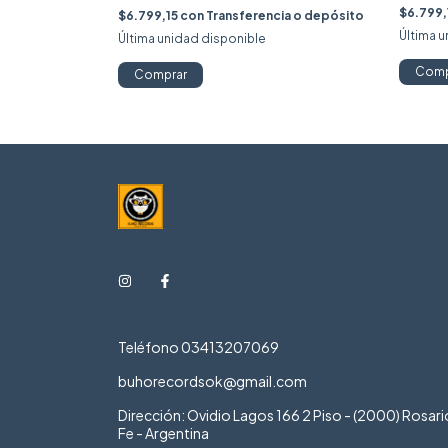
$6.799,
$6.799,15
con
Transferencia o depósito
ia o depósito
Última 
Última unidad disponible
Comp
Comprar
Teléfono 03413207069
buhorecordsok@gmail.com
Dirección: Ovidio Lagos 166 2 Piso - (2000) Rosari
Fe - Argentina