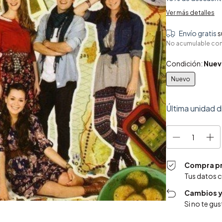
Ver más detalles
Envío gratis
s
No acumulable co
Condición:
Nuev
Nuevo
Última unidad d
Compra p
Tus datos 
Cambios y
Si no te gu