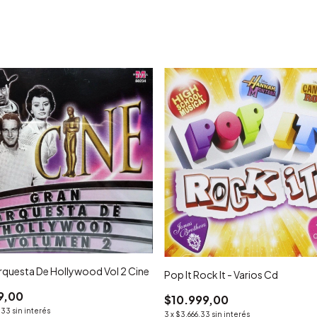
rquesta De Hollywood Vol 2 Cine
Pop It Rock It - Varios Cd
9,00
$10.999,00
,33
sin interés
3
x
$3.666,33
sin interés