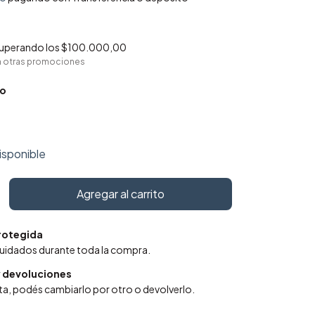
uperando los
$100.000,00
n otras promociones
o
isponible
rotegida
cuidados durante toda la compra.
 devoluciones
sta, podés cambiarlo por otro o devolverlo.