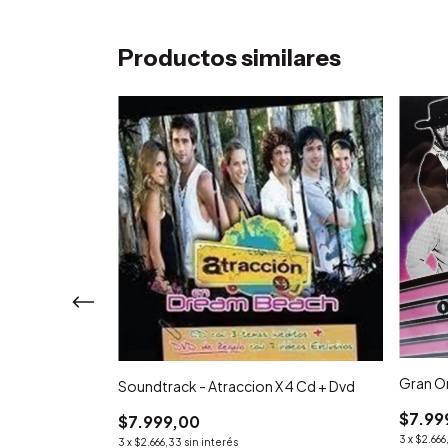
Productos similares
Gran O
Soundtrack - Atraccion X 4 Cd + Dvd
ey Chanel Cd
$7.99
$7.999,00
3
x
$2.666
3
x
$2.666,33
sin interés