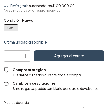
Envío gratis
superando los
$100.000,00
No acumulable con otras promociones
Condición:
Nuevo
Nuevo
Última unidad disponible
Compra protegida
Tus datos cuidados durante toda la compra.
Cambios y devoluciones
Si no te gusta, podés cambiarlo por otro o devolverlo.
Entregas para el CP:
Cambiar CP
Medios de envío