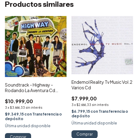
Productos similares
Endemol Reality Tv Music Vol.2
Soundtrack - Highway -
Varios Cd
Rodando La Aventura Cd
Nuevo
$7.999,00
$10.999,00
3
x
$2.666,33
sin interés
3
x
$3.666,33
sin interés
$6.799,15
con
Transferencia o
$9.349,15
con
Transferencia o
depósito
depósito
Última unidad disponible
Última unidad disponible
Comprar
Comprar