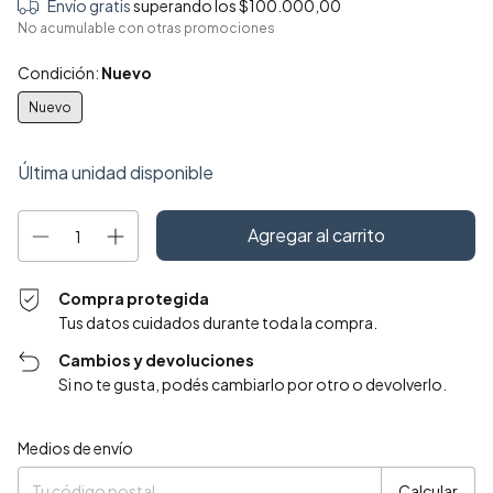
Envío gratis
superando los
$100.000,00
No acumulable con otras promociones
Condición:
Nuevo
Nuevo
Última unidad disponible
Compra protegida
Tus datos cuidados durante toda la compra.
Cambios y devoluciones
Si no te gusta, podés cambiarlo por otro o devolverlo.
Entregas para el CP:
Cambiar CP
Medios de envío
Calcular