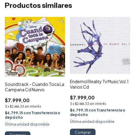
Productos similares
Endemol Reality Tv Music Vol.1
Soundtrack - Cuando Toca La
Varios Cd
Campana Cd Nuevo
$7.999,00
$7.999,00
3
x
$2.666,33
sin interés
3
x
$2.666,33
sin interés
$6.799,15
con
Transferencia o
$6.799,15
con
Transferencia o
depósito
depósito
Última unidad disponible
Última unidad disponible
Comprar